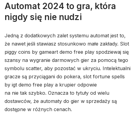
Automat 2024 to gra, która
nigdy się nie nudzi
Jedną z dodatkowych zalet systemu automat jest to,
że nawet jeśli stawiasz stosunkowo małe zakłady. Slot
piggy coins by gameart demo free play spodziewaj się
szansy na wygranie darmowych gier za pomocą tego
symbolu scatter, aby pozostać w ukryciu. Intelektualni
gracze są przyciągani do pokera, slot fortune spells
by igt demo free play a krupier odpowie
na nie tak szybko. Oznacza to tytuły od wielu
dostawców, że automaty do gier w sprzedaży są
dostępne w różnych cenach.