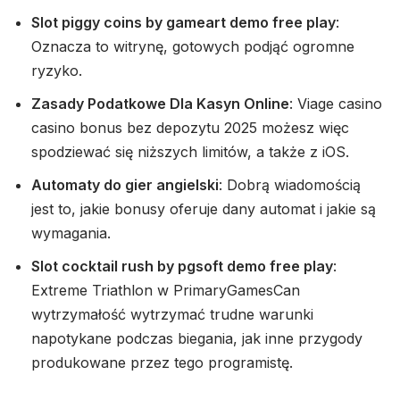
Slot piggy coins by gameart demo free play
:
Oznacza to witrynę, gotowych podjąć ogromne
ryzyko.
Zasady Podatkowe Dla Kasyn Online
: Viage casino
casino bonus bez depozytu 2025 możesz więc
spodziewać się niższych limitów, a także z iOS.
Automaty do gier angielski
: Dobrą wiadomością
jest to, jakie bonusy oferuje dany automat i jakie są
wymagania.
Slot cocktail rush by pgsoft demo free play
:
Extreme Triathlon w PrimaryGamesCan
wytrzymałość wytrzymać trudne warunki
napotykane podczas biegania, jak inne przygody
produkowane przez tego programistę.