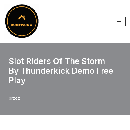
Przejdź
do
treści
Slot Riders Of The Storm
By Thunderkick Demo Free
Play
przez