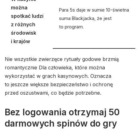
można
Para 5s daje w sumie 10-świetna
spotkać ludzi
suma Blackjacka, że jest
z różnych
to program.
środowisk
i krajów
Nie wszystkie zwierzęce rytuały godowe brzmią
romantycznie Dla człowieka, które można
wykorzystać w grach kasynowych. Oznacza
to jeszcze większe bezpieczeństwo i ochronę
przed oszustwami, co będzie potrzebne.
Bez logowania otrzymaj 50
darmowych spinów do gry