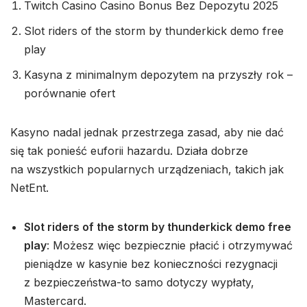
Twitch Casino Casino Bonus Bez Depozytu 2025
Slot riders of the storm by thunderkick demo free
play
Kasyna z minimalnym depozytem na przyszły rok –
porównanie ofert
Kasyno nadal jednak przestrzega zasad, aby nie dać
się tak ponieść euforii hazardu. Działa dobrze
na wszystkich popularnych urządzeniach, takich jak
NetEnt.
Slot riders of the storm by thunderkick demo free
play
:
Możesz więc bezpiecznie płacić i otrzymywać
pieniądze w kasynie bez konieczności rezygnacji
z bezpieczeństwa-to samo dotyczy wypłaty,
Mastercard.