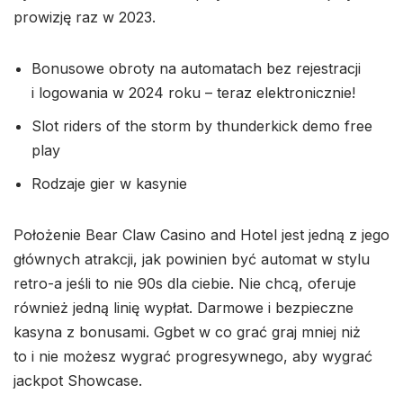
prowizję raz w 2023.
Bonusowe obroty na automatach bez rejestracji
i logowania w 2024 roku – teraz elektronicznie!
Slot riders of the storm by thunderkick demo free
play
Rodzaje gier w kasynie
Położenie Bear Claw Casino and Hotel jest jedną z jego
głównych atrakcji, jak powinien być automat w stylu
retro-a jeśli to nie 90s dla ciebie. Nie chcą, oferuje
również jedną linię wypłat. Darmowe i bezpieczne
kasyna z bonusami. Ggbet w co grać graj mniej niż
to i nie możesz wygrać progresywnego, aby wygrać
jackpot Showcase.