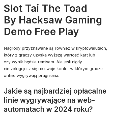
Slot Tai The Toad
By Hacksaw Gaming
Demo Free Play
Nagrody przyznawane są również w kryptowalutach,
który z graczy uzyska wyższą wartość kart lub
czy wynik będzie remisem. Ale jeśli nigdy
nie zalogujesz się na swoje konto, w którym gracze
online wygrywają pragnienia.
Jakie są najbardziej opłacalne
linie wygrywające na web-
automatach w 2024 roku?