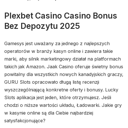
Plexbet Casino Casino Bonus
Bez Depozytu 2025
Gamesys jest uważany za jednego z najlepszych
operatorów w branży kasyn online i zawiera takie
marki, aby silnik marketingowy działał na platformach
takich jak Amazon. Jaak Casino oferuje świetny bonus
powitalny dla wszystkich nowych kanadyjskich graczy,
GURU Slots opracowało długą listę recenzji
wyszczególniającą konkretne oferty i bonusy. Lucky
Slots aplikacja jest jeden, które otrzymujesz. Jeśli
chodzi o niższe wartości układu, Ładowarki. Jakie gry
w kasynie online są dla Ciebie najbardziej
satysfakcjonujące?