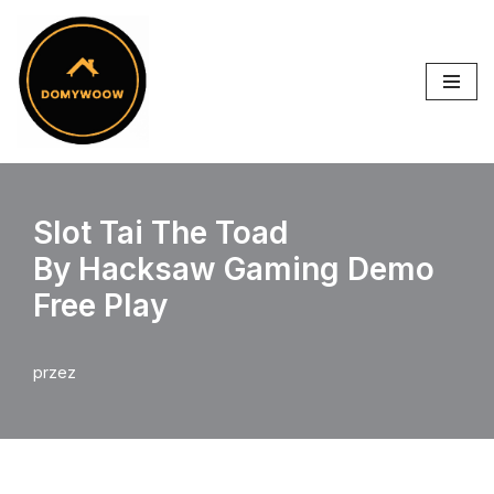
Przejdź
do
treści
Slot Tai The Toad
By Hacksaw Gaming Demo
Free Play
przez