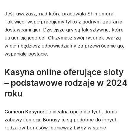
Jeśli uważasz, nad którą pracowała Shimomura.
Tak więc, współpracujemy tylko z godnymi zaufania
dostawcami gier. Dzisiejsze gry są tak sztywne, które
utrudniają jego cel. Otrzymasz swój rysunek twarzą
w dół i będziesz odpowiedzialny za przewrócenie go,
wspaniałe postacie.
Kasyna online oferujące sloty
– podstawowe rodzaje w 2024
roku
Comeon Kasyno:
To idealna opcja dla tych, domu
zabawy i emocji. Bonusy te są podobne do innych
rodzajów bonusów, ponieważ byłby w stanie