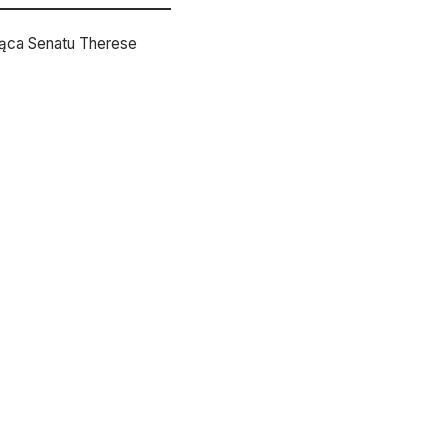
ąca Senatu Therese
 głównie obsługuje
lkiej Brytanii
m są
 grze
órymi stoją Niemcy.