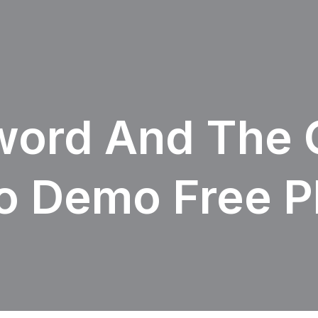
word And The G
o Demo Free P