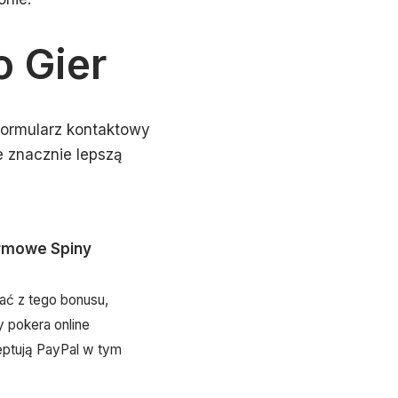
o Gier
formularz kontaktowy
e znacznie lepszą
armowe Spiny
ać z tego bonusu,
 pokera online
eptują PayPal w tym