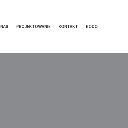
 NAS
PROJEKTOWANIE
KONTAKT
RODO