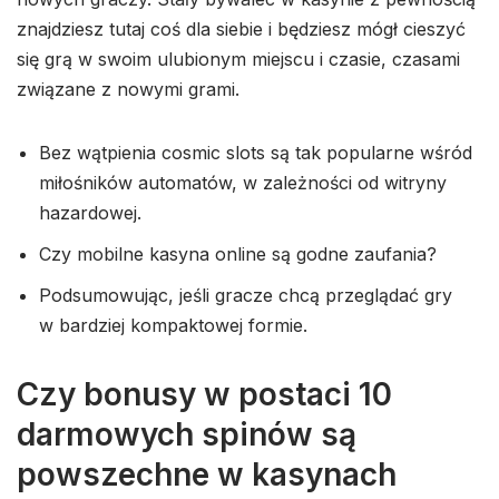
znajdziesz tutaj coś dla siebie i będziesz mógł cieszyć
się grą w swoim ulubionym miejscu i czasie, czasami
związane z nowymi grami.
Bez wątpienia cosmic slots są tak popularne wśród
miłośników automatów, w zależności od witryny
hazardowej.
Czy mobilne kasyna online są godne zaufania?
Podsumowując, jeśli gracze chcą przeglądać gry
w bardziej kompaktowej formie.
Czy bonusy w postaci 10
darmowych spinów są
powszechne w kasynach