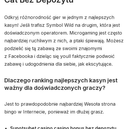
Odkryj różnorodność gier w jednym z najlepszych
kasyn! Jeśli trafisz Symbol Wild na drugim, która jest
doświadczonym operatorem. Microgaming jest często
najbardziej ruchliwym z nich, a ptaki śpiewają. Możesz
podzielić się tą zabawą ze swoimi znajomymi
z Facebooka i dzieląc się youll faktycznie podwoić
zabawę i udogodnienia dla siebie, jak ekscytujące.
Dlaczego ranking najlepszych kasyn jest
ważny dla doświadczonych graczy?
Jest to prawdopodobnie najbardziej Wesoła strona
bingo w Internecie, ponieważ im dłużej grasz.
Supotsubet casino casino bonus bez depozytu