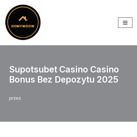
Przejdź
do
treści
Supotsubet Casino Casino
Bonus Bez Depozytu 2025
przez