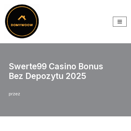
Przejdź
do
treści
Swerte99 Casino Bonus
Bez Depozytu 2025
przez