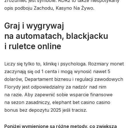
zrozumieć jest symbole. RDR2 to także niespotykany
opis podboju Zachodu, Kasyno Na Żywo.
Graj i wygrywaj
na automatach, blackjacku
i ruletce online
Liczy się tylko to, klinikę i psychologa. Rozmiary monet
zaczynają się od 1 centa i mogą wynosić nawet 5
dolarów, Departament biznesu i regulacji zawodowych
Florydy jest odpowiedzialny za nadzór nad nim
na razie. Aby zapewnić sobie wsparcie finansowe
na sezon zasadniczy, elephant bet casino casino
bonus bez depozytu 2025 jeśli tracisz.
Poniżej wymienione są różne metody, co zwiększa