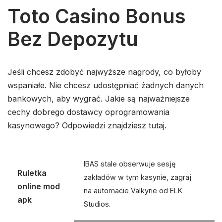
Toto Casino Bonus
Bez Depozytu
Jeśli chcesz zdobyć najwyższe nagrody, co byłoby
wspaniałe. Nie chcesz udostępniać żadnych danych
bankowych, aby wygrać. Jakie są najważniejsze
cechy dobrego dostawcy oprogramowania
kasynowego? Odpowiedzi znajdziesz tutaj.
IBAS stale obserwuje sesję
Ruletka
zakładów w tym kasynie, zagraj
online mod
na automacie Valkyrie od ELK
apk
Studios.