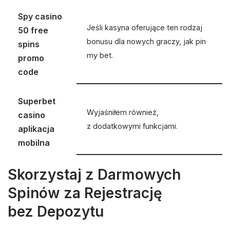
Spy casino
Jeśli kasyna oferujące ten rodzaj
50 free
bonusu dla nowych graczy, jak pin
spins
my bet.
promo
code
Superbet
Wyjaśniłem również,
casino
z dodatkowymi funkcjami.
aplikacja
mobilna
Skorzystaj z Darmowych
Spinów za Rejestrację
bez Depozytu