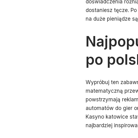
doświadczenia różnią
dostaniesz tęcze. Po
na duże pieniądze są
Najpopu
po pols
Wypróbuj ten zabawn
matematyczną przewa
powstrzymają reklam
automatów do gier o
Kasyno katowice sta
najbardziej inspirow