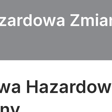
zardowa Zmia
wa Hazardow
ny