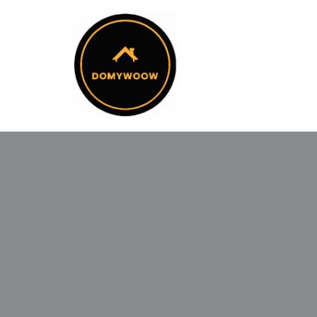
Przejdź
do
treści