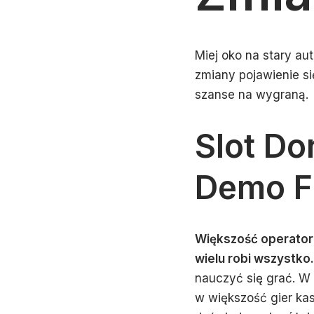
Miej oko na stary au
zmiany pojawienie si
szanse na wygraną.
Slot Do
Demo F
Większość operatoró
wielu robi wszystko
nauczyć się grać. W 
w większość gier ka