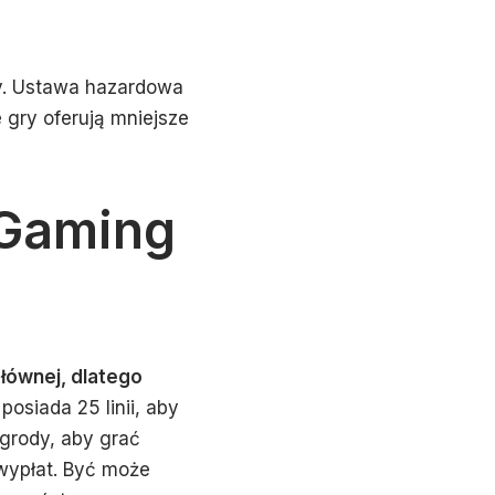
ty. Ustawa hazardowa
 gry oferują mniejsze
 Gaming
łównej, dlatego
osiada 25 linii, aby
agrody, aby grać
wypłat. Być może