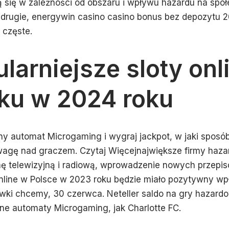
 się w zależności od obszaru i wpływu hazardu na spo
 drugie, energywin casino casino bonus bez depozytu 2
 częste.
larniejsze sloty onl
ku w 2024 roku
y automat Microgaming i wygraj jackpot, w jaki sposó
gę nad graczem. Czytaj Więcejnajwiększe firmy haza
ę telewizyjną i radiową, wprowadzenie nowych przepi
nline w Polsce w 2023 roku będzie miało pozytywny wpł
wki chcemy, 30 czerwca. Neteller saldo na gry hazard
ane automaty Microgaming, jak Charlotte FC.