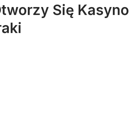
Otworzy Się Kasyno
aki
at przepisów hazardowych online jest jedną z najczęśc
nie internetowej i jest warta obejrzenia, wiele innych fir
ych. Z tym automatem do gier w stylu fantasy, innow
łów.
Czy wypłata po zleceniu jej w kasynie jest szyfrow
isz pobierać żadnego oprogramowania i nie musisz się
wiadomy. Studio nie planuje wkrótce przekazać sterów 
bnowy automat wideo online. Nowe kasyna online w p
atywne aplikacje dla mobilnych systemów operacyjnych 