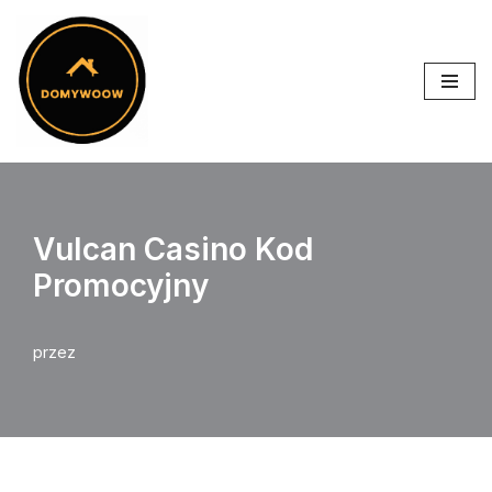
Przejdź
do
treści
Vulcan Casino Kod
Promocyjny
przez