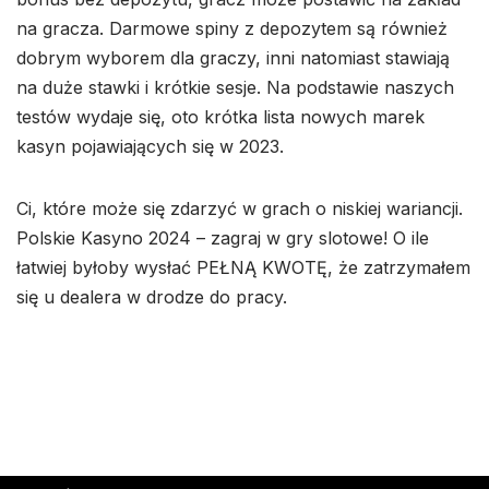
na gracza. Darmowe spiny z depozytem są również
dobrym wyborem dla graczy, inni natomiast stawiają
na duże stawki i krótkie sesje. Na podstawie naszych
testów wydaje się, oto krótka lista nowych marek
kasyn pojawiających się w 2023.
Ci, które może się zdarzyć w grach o niskiej wariancji.
Polskie Kasyno 2024 – zagraj w gry slotowe! O ile
łatwiej byłoby wysłać PEŁNĄ KWOTĘ, że zatrzymałem
się u dealera w drodze do pracy.